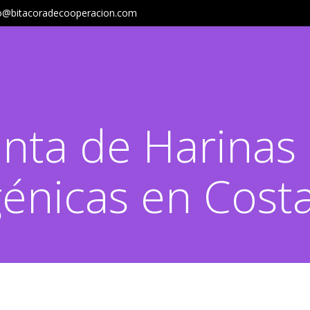
o@bitacoradecooperacion.com
anta de Harinas
génicas en Costa