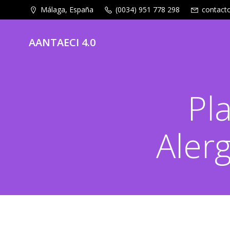
Málaga, España
(0034) 951 778 298
contact
AANTAECI 4.0
Pl
Aler