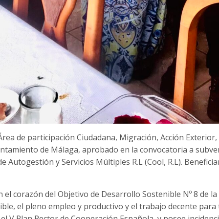
rea de participación Ciudadana, Migración, Acción Exterior,
ntamiento de Málaga, aprobado en la convocatoria a subven
Autogestión y Servicios Múltiples R.L (Cool, R.L). Beneficiari
en el corazón del Objetivo de Desarrollo Sostenible Nº 8 de 
ble, el pleno empleo y productivo y el trabajo decente para 
 V Plan Rector de Cooperación Española, y posee incidencia c