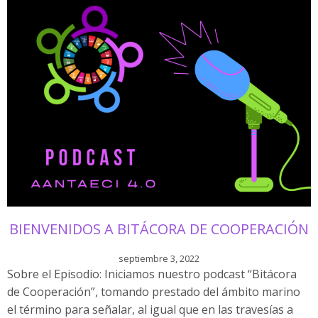
BIENVENIDOS A BITÁCORA DE COOPERACIÓN
septiembre 3, 2022
Sobre el Episodio: Iniciamos nuestro podcast “Bitácora
de Cooperación”, tomando prestado del ámbito marino
el término para señalar, al igual que en las travesías a